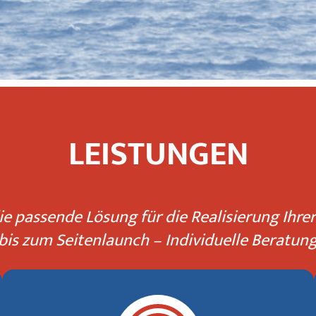
LEISTUNGEN
ie passende Lösung
für die Realisierung Ihrer
is zum Seitenlaunch – Individuelle Beratun