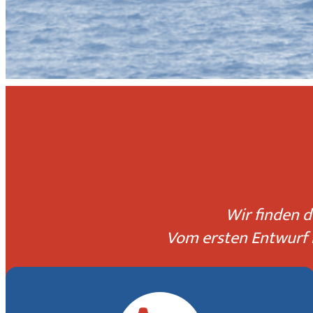
Wir finden
d
Vom ersten Entwurf b