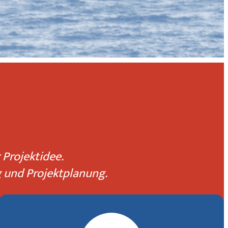
 Projektidee.
g und Projektplanung.